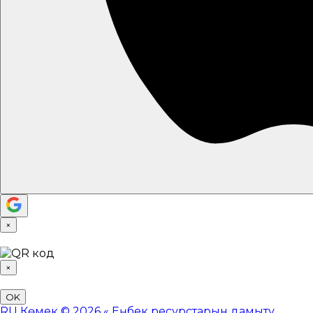
×
×
OK
RU
Көмек
© 2026 «
Еңбек ресурстарын дамыту