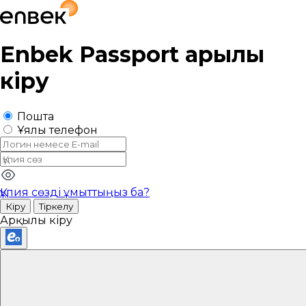
Enbek Passport
арқылы
кіру
Пошта
Ұялы телефон
Құпия сөзді ұмыттыңыз ба?
Кіру
Тіркелу
Арқылы кіру