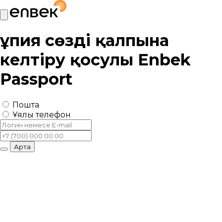
Құпия сөзді қалпына
келтіру қосулы
Enbek
Passport
Пошта
Ұялы телефон
Артқа