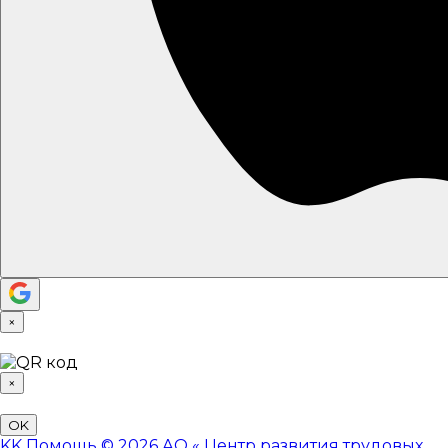
×
×
OK
KK
Помощь
© 2026 АО «
Центр развития трудовых