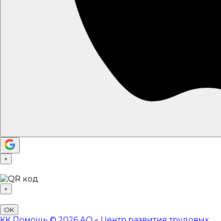
×
×
OK
KK
Помощь
© 2026 АО «
Центр развития трудовых