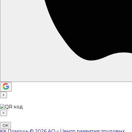
×
×
OK
KK
Помощь
© 2026 АО «
Центр развития трудовых