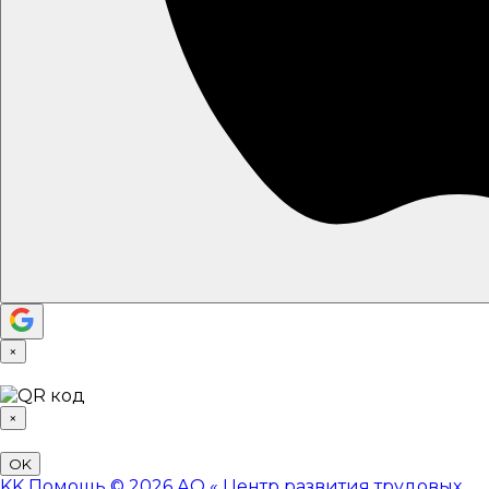
×
×
OK
KK
Помощь
© 2026 АО «
Центр развития трудовых