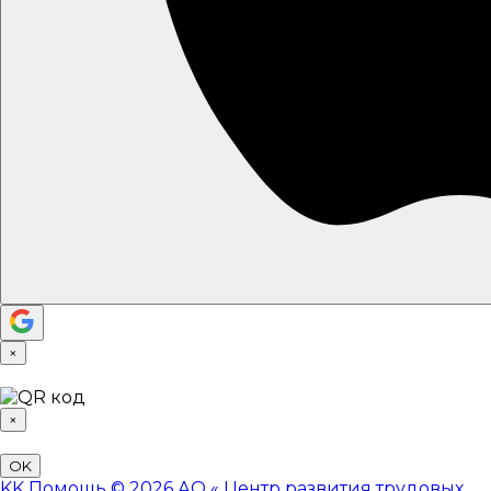
×
×
OK
KK
Помощь
© 2026 АО «
Центр развития трудовых