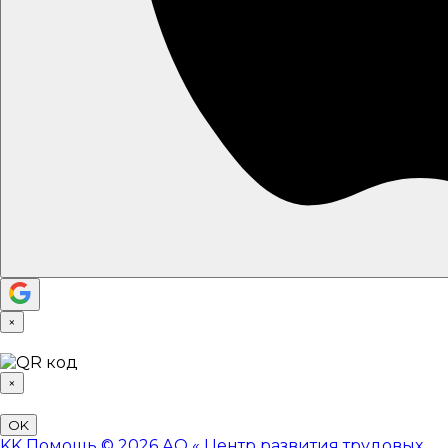
×
×
OK
KK
Помощь
© 2026 АО «
Центр развития трудовых