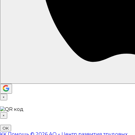
×
×
OK
KK
Помощь
© 2026 АО «
Центр развития трудовых