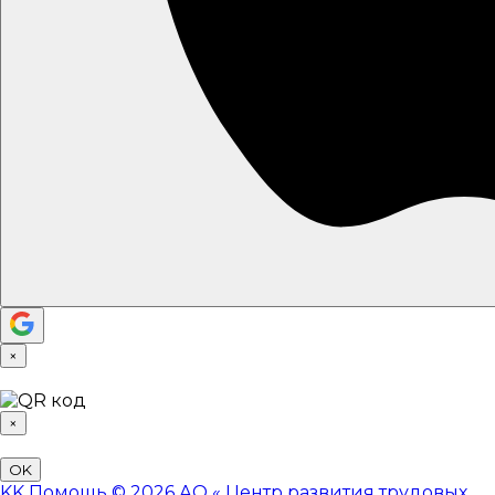
×
×
OK
KK
Помощь
© 2026 АО «
Центр развития трудовых