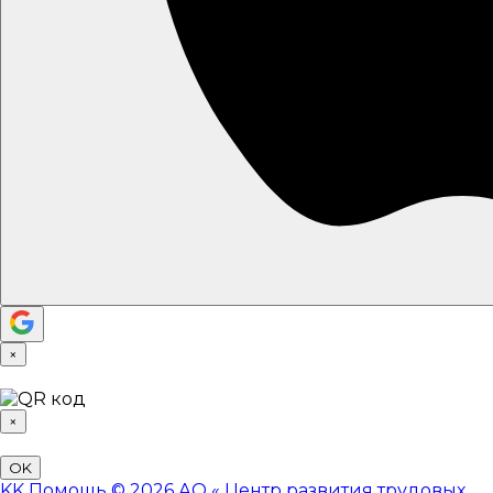
×
×
OK
KK
Помощь
© 2026 АО «
Центр развития трудовых