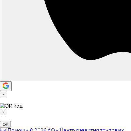
×
×
OK
KK
Помощь
© 2026 АО «
Центр развития трудовых