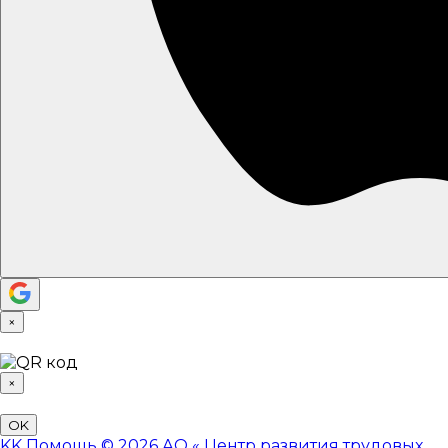
×
×
OK
KK
Помощь
© 2026 АО «
Центр развития трудовых