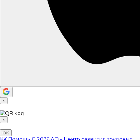
×
×
OK
KK
Помощь
© 2026 АО «
Центр развития трудовых