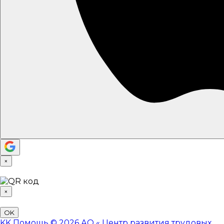
×
×
OK
KK
Помощь
© 2026 АО «
Центр развития трудовых