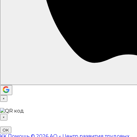
×
×
OK
KK
Помощь
© 2026 АО «
Центр развития трудовых