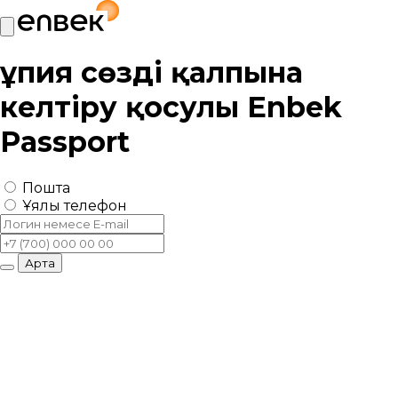
Құпия сөзді қалпына
келтіру қосулы
Enbek
Passport
Пошта
Ұялы телефон
Артқа