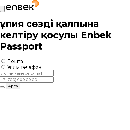
Құпия сөзді қалпына
келтіру қосулы
Enbek
Passport
Пошта
Ұялы телефон
Артқа