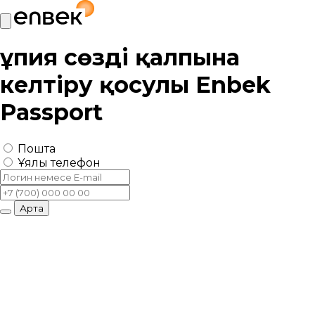
Құпия сөзді қалпына
келтіру қосулы
Enbek
Passport
Пошта
Ұялы телефон
Артқа