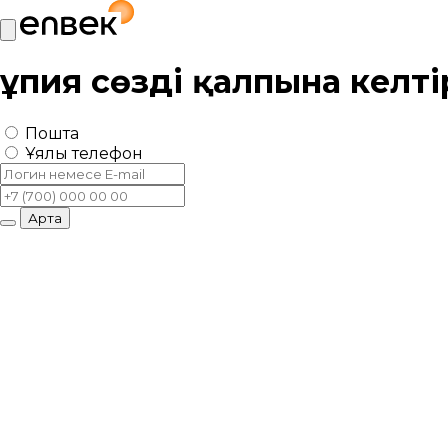
Құпия сөзді қалпына келт
Пошта
Ұялы телефон
Артқа