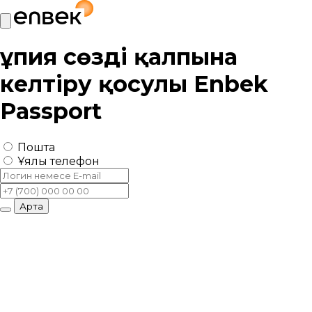
Құпия сөзді қалпына
келтіру қосулы
Enbek
Passport
Пошта
Ұялы телефон
Артқа