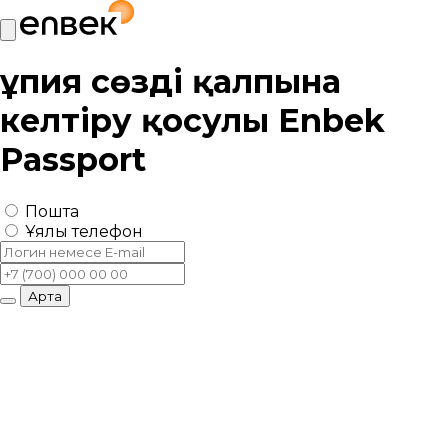
Құпия сөзді қалпына
келтіру қосулы
Enbek
Passport
Пошта
Ұялы телефон
Артқа