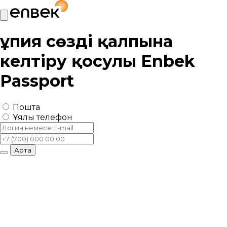
Құпия сөзді қалпына
келтіру қосулы
Enbek
Passport
Пошта
Ұялы телефон
Артқа