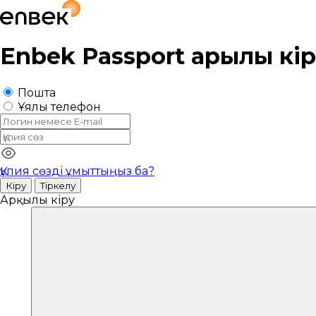
Enbek Passport
арқылы кі
Пошта
Ұялы телефон
Құпия сөзді ұмыттыңыз ба?
Кіру
Тіркелу
Арқылы кіру