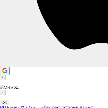
×
×
OK
RU
Көмек
© 2026 «
Еңбек ресурстарын дамыту