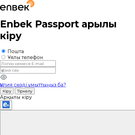
Enbek Passport
арқылы
кіру
Пошта
Ұялы телефон
Құпия сөзді ұмыттыңыз ба?
Кіру
Тіркелу
Арқылы кіру