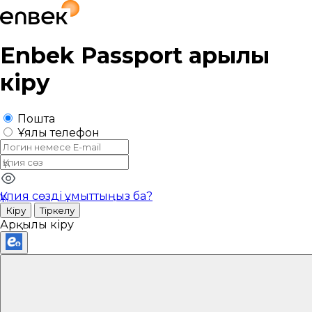
Enbek Passport
арқылы
кіру
Пошта
Ұялы телефон
Құпия сөзді ұмыттыңыз ба?
Кіру
Тіркелу
Арқылы кіру