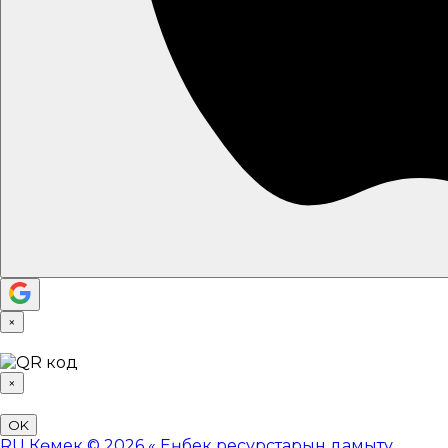
×
×
OK
RU
Көмек
© 2026 «
Еңбек ресурстарын дамыту