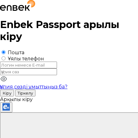
Enbek Passport
арқылы
кіру
Пошта
Ұялы телефон
Құпия сөзді ұмыттыңыз ба?
Кіру
Тіркелу
Арқылы кіру