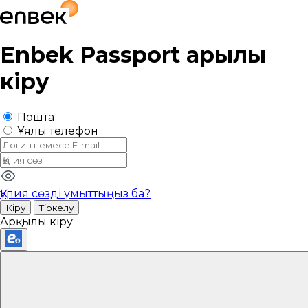
Enbek Passport
арқылы
кіру
Пошта
Ұялы телефон
Құпия сөзді ұмыттыңыз ба?
Кіру
Тіркелу
Арқылы кіру