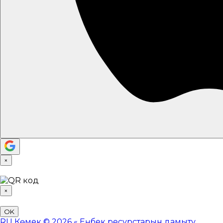
×
×
OK
RU
Көмек
© 2026 «
Еңбек ресурстарын дамыту