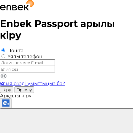
Enbek Passport
арқылы
кіру
Пошта
Ұялы телефон
Құпия сөзді ұмыттыңыз ба?
Кіру
Тіркелу
Арқылы кіру