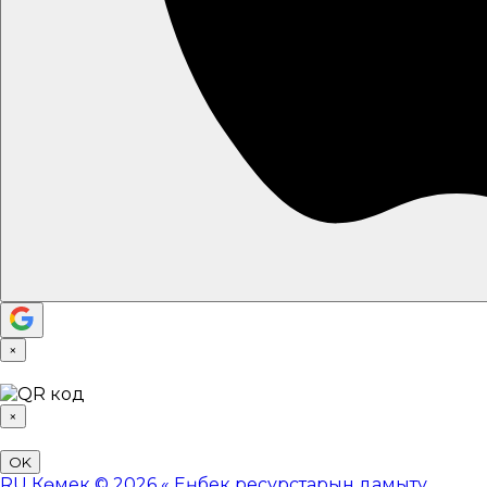
×
×
OK
RU
Көмек
© 2026 «
Еңбек ресурстарын дамыту