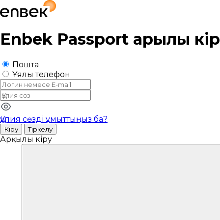
Enbek Passport
арқылы кі
Пошта
Ұялы телефон
Құпия сөзді ұмыттыңыз ба?
Кіру
Тіркелу
Арқылы кіру